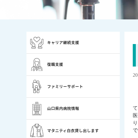
キャリア継続支援
復職支援
2
ファミリーサポート
1
山口県内病院情報
て
医
り
マタニティ白衣貸し出します
で