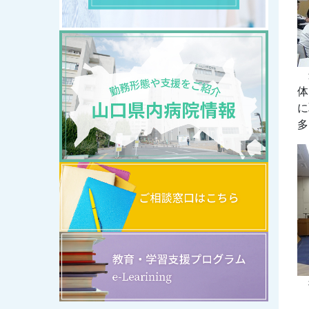
最
体
に
多
抽