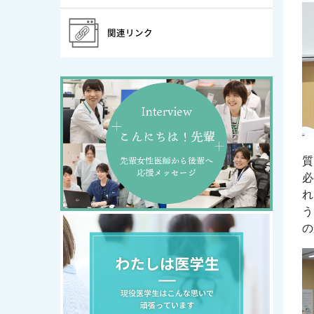
関連リンク
お
質
必
れ
う
の