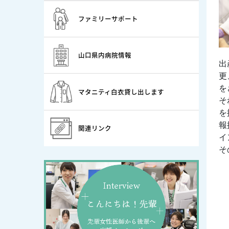
ファミリーサポート
山口県内病院情報
出
更
を
マタニティ白衣貸し出します
そ
を
報
関連リンク
イ
そ