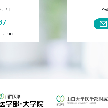
わせ ]
[ 
37
～17:00